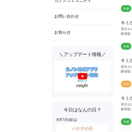
カノンコミュニティ
お問い合わせ
キミ
青木カ
お知らせ
劇場版
＼アップデート情報／
キミ
青木カ
劇場版
キミ
青木カ
今日はなんの日？
劇場版
8
月
7
日(
金
)は
バナナの日