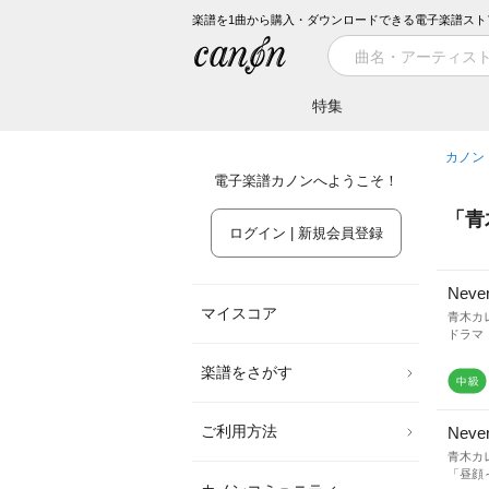
楽譜を1曲から購入・ダウンロードできる電子楽譜スト
特集
カノン
電子楽譜カノンへようこそ！
「
青
ログイン | 新規会員登録
Neve
マイスコア
青木カ
ドラマ
楽譜をさがす
ご利用方法
Never
青木カ
「昼顔