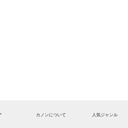
ア
カノンについて
人気ジャンル
ト一覧
ご利用方法
連弾