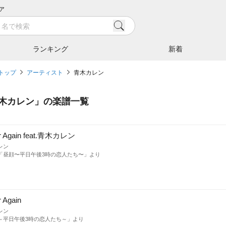
ア
ランキング
新着
トップ
アーティスト
青木カレン
木カレン
」の楽譜一覧
r Again feat.青木カレン
レン
「昼顔〜平日午後3時の恋人たち〜」より
 Again
レン
～平日午後3時の恋人たち～」より