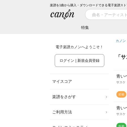
楽譜を1曲から購入・ダウンロードできる電子楽譜スト
特集
カノン
電子楽譜カノンへようこそ！
「
サ
ログイン | 新規会員登録
青い
マイスコア
サスケ
楽譜をさがす
青い
ご利用方法
サスケ