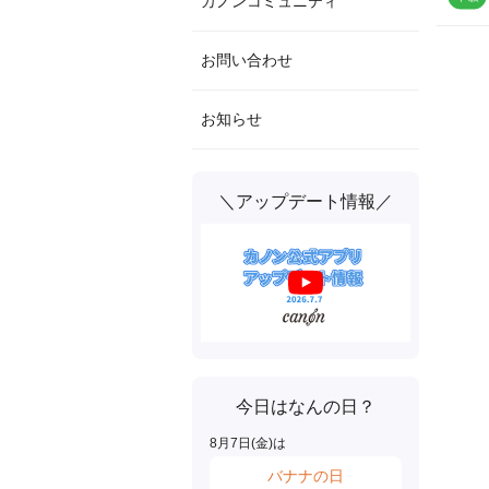
カノンコミュニティ
お問い合わせ
お知らせ
＼アップデート情報／
今日はなんの日？
8
月
7
日(
金
)は
バナナの日