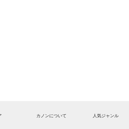
ア
カノンについて
人気ジャンル
ト一覧
ご利用方法
連弾