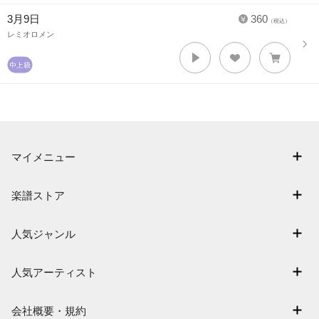
3月9日
360
（税込）
レミオロメン
マイメニュー
マイスコア
楽譜ストア
ログイン / 会員登録（無料）
アーティスト一覧
退会はこちら
人気ジャンル
楽曲一覧
連弾
難易度別に探す
人気アーティスト
クラシック
特集
Mrs. GREEN APPLE
保育
会社概要・規約