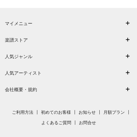
マイメニュー
マイスコア
楽譜ストア
ログイン / 会員登録（無料）
アーティスト一覧
退会はこちら
人気ジャンル
楽曲一覧
連弾
難易度別に探す
人気アーティスト
クラシック
特集
Mrs. GREEN APPLE
保育
会社概要・規約
まもなく配信
ヨルシカ
ジブリ
会社概要
指番号対応の楽譜
藤井風
発表会
採用情報
ご利用方法
初めてのお客様
お知らせ
月額プラン
新沢としひこ
利用規約
よくあるご質問
お問合せ
久石譲
プライバシーポリシー