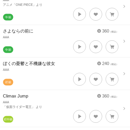
AAA
アニメ「ONE PIECE」より
さよならの前に
360
（税込）
AAA
ぼくの憂鬱と不機嫌な彼女
240
（税込）
AAA
Climax Jump
360
（税込）
AAA
「仮面ライダー電王」 より