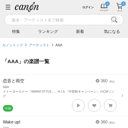
ログイン
特集
ランキング
新着
気になる
カノントップ
アーティスト
AAA
「
AAA
」の楽譜一覧
恋音と雨空
360
（税込）
AAA
イトーヨーカドー「WARM STYLE」、H.I.S.「中部秋キャンペーン」のCMソン
グ
Wake up!
360
（税込）