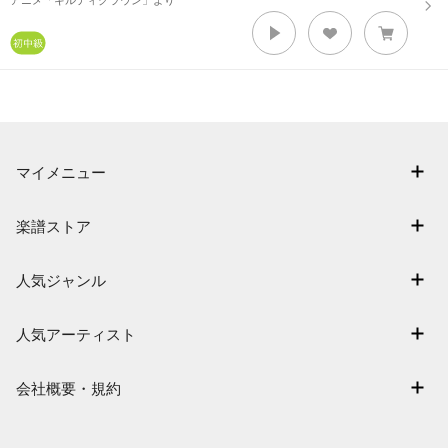
アニメ「ギルティクラウン」より
マイメニュー
マイスコア
楽譜ストア
ログイン / 会員登録（無料）
アーティスト一覧
退会はこちら
人気ジャンル
楽曲一覧
連弾
難易度別に探す
人気アーティスト
クラシック
特集
Mrs. GREEN APPLE
保育
会社概要・規約
まもなく配信
ヨルシカ
ジブリ
会社概要
指番号対応の楽譜
藤井風