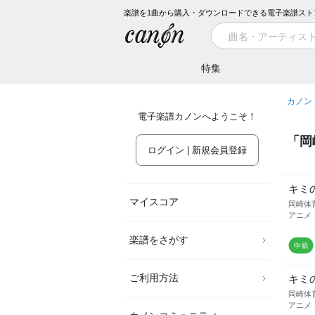
楽譜を1曲から購入・ダウンロードできる電子楽譜スト
特集
カノン
電子楽譜カノンへようこそ！
「
岡
ログイン | 新規会員登録
キミ
マイスコア
岡崎体
アニメ
楽譜をさがす
ご利用方法
キミ
岡崎体
アニメ