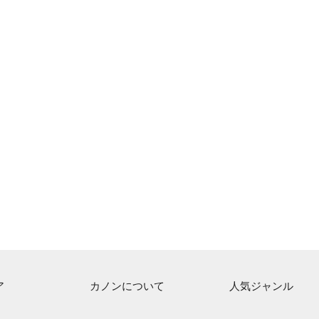
ア
カノンについて
人気ジャンル
ト一覧
ご利用方法
連弾