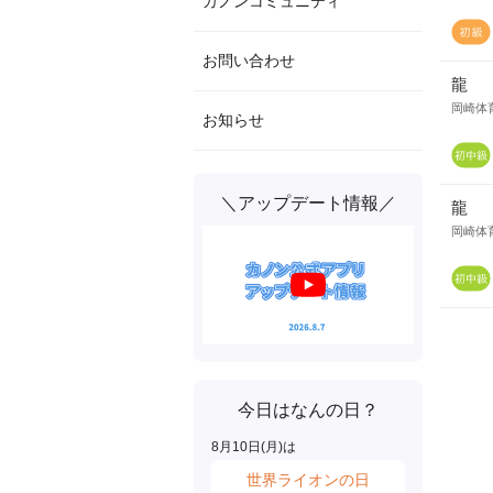
カノンコミュニティ
お問い合わせ
龍
岡崎体
お知らせ
＼アップデート情報／
龍
岡崎体
今日はなんの日？
8
月
10
日(
月
)は
世界ライオンの日