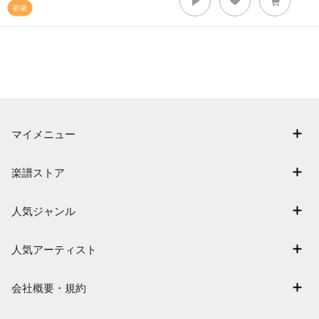
マイメニュー
マイスコア
楽譜ストア
ログイン / 会員登録（無料）
アーティスト一覧
退会はこちら
人気ジャンル
楽曲一覧
連弾
難易度別に探す
人気アーティスト
クラシック
特集
Mrs. GREEN APPLE
保育
会社概要・規約
まもなく配信
ヨルシカ
ジブリ
会社概要