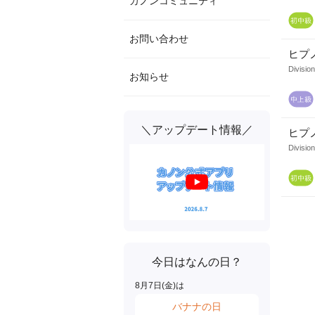
カノンコミュニティ
お問い合わせ
ヒプノシ
Division
お知らせ
＼アップデート情報／
ヒプノシ
Division
今日はなんの日？
8
月
7
日(
金
)は
バナナの日