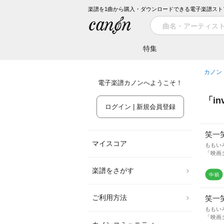
楽譜を1曲から購入・ダウンロードできる電子楽譜スト
特集
カノン
電子楽譜カノンへようこそ！
「
in
ログイン | 新規会員登録
笑一
マイスコア
ももい
「映画
楽譜をさがす
ご利用方法
笑一
ももい
「映画