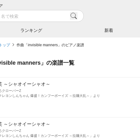
ア
ランキング
新着
トップ
作曲「invisible manners」のピアノ楽譜
visible manners
」の楽譜一覧
笑 ～シャオイーシャオ～
ろクローバーZ
クレヨンしんちゃん 爆盛！カンフーボーイズ ～拉麺大乱～」より
笑 ～シャオイーシャオ～
ろクローバーZ
クレヨンしんちゃん 爆盛！カンフーボーイズ ～拉麺大乱～」より