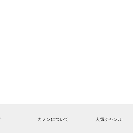
ア
カノンについて
人気ジャンル
ト一覧
ご利用方法
連弾