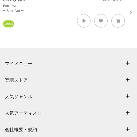
（税込）
Bon Jovi
〜Short Ver.〜
マイメニュー
マイスコア
楽譜ストア
ログイン / 会員登録（無料）
アーティスト一覧
退会はこちら
人気ジャンル
楽曲一覧
連弾
難易度別に探す
人気アーティスト
クラシック
特集
Mrs. GREEN APPLE
保育
会社概要・規約
まもなく配信
ヨルシカ