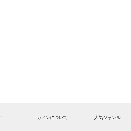
ア
カノンについて
人気ジャンル
ト一覧
ご利用方法
連弾