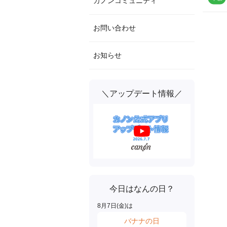
カノンコミュニティ
お問い合わせ
お知らせ
＼アップデート情報／
今日はなんの日？
8
月
7
日(
金
)は
バナナの日