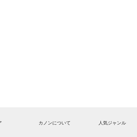
ア
カノンについて
人気ジャンル
ト一覧
ご利用方法
連弾