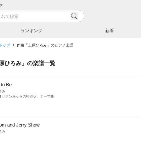
ア
ランキング
新着
トップ
作曲「上原ひろみ」のピアノ楽譜
原ひろみ
」の楽譜一覧
 to Be
ろみ
オリヲン座からの招待状」テーマ曲
om and Jerry Show
ろみ