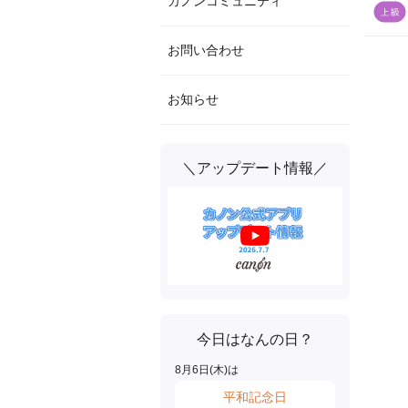
カノンコミュニティ
お問い合わせ
お知らせ
＼アップデート情報／
今日はなんの日？
8
月
6
日(
木
)は
平和記念日