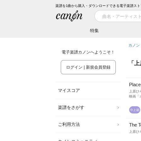
楽譜を1曲から購入・ダウンロードできる電子楽譜スト
特集
カノン
電子楽譜カノンへようこそ！
「
上
ログイン | 新規会員登録
Place
マイスコア
上原ひ
映画「
楽譜をさがす
ご利用方法
The T
上原ひ