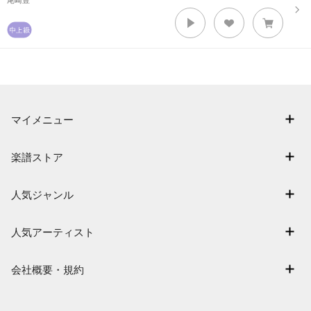
尾崎豊
マイメニュー
マイスコア
楽譜ストア
ログイン / 会員登録（無料）
アーティスト一覧
退会はこちら
人気ジャンル
楽曲一覧
連弾
難易度別に探す
人気アーティスト
クラシック
特集
Mrs. GREEN APPLE
保育
会社概要・規約
まもなく配信
ヨルシカ
ジブリ
会社概要
指番号対応の楽譜
藤井風