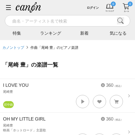
ログイン
特集
ランキング
新着
気になる
カノントップ
作曲「尾崎 豊」のピアノ楽譜
「
尾崎 豊
」の楽譜一覧
I LOVE YOU
360
（税込）
尾崎豊
OH MY LITTLE GIRL
360
（税込）
尾崎豊
映画「ホットロード」主題歌