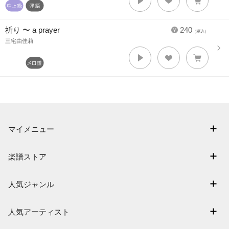
祈り 〜 a prayer
240
（税込）
三宅由佳莉
マイメニュー
マイスコア
楽譜ストア
ログイン / 会員登録（無料）
アーティスト一覧
退会はこちら
人気ジャンル
楽曲一覧
連弾
難易度別に探す
人気アーティスト
クラシック
特集