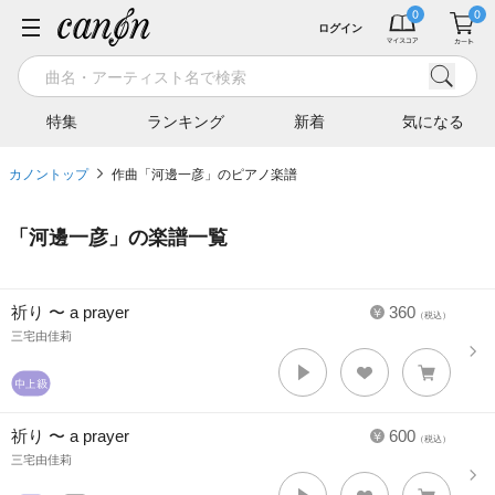
ログイン
特集
ランキング
新着
気になる
カノントップ
作曲「河邊一彦」のピアノ楽譜
「
河邊一彦
」の楽譜一覧
祈り 〜 a prayer
360
（税込）
三宅由佳莉
祈り 〜 a prayer
600
（税込）
三宅由佳莉