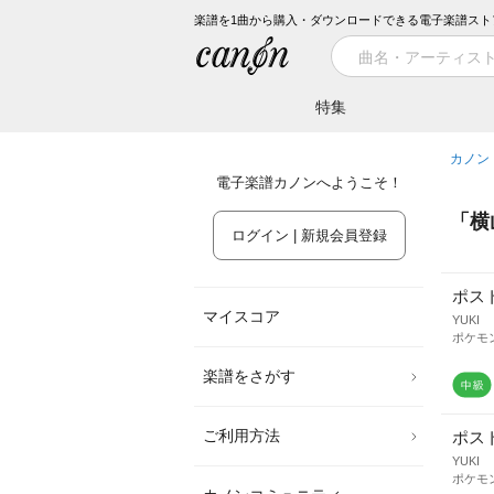
楽譜を1曲から購入・ダウンロードできる電子楽譜スト
特集
カノン
電子楽譜カノンへようこそ！
「
横
ログイン | 新規会員登録
ポス
マイスコア
YUKI
ポケモ
楽譜をさがす
ご利用方法
ポス
YUKI
ポケモ