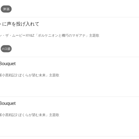
トに声を投げ入れて
ン・ザ・ムービーXY&Z「ボルケニオンと機巧のマギアナ」主題歌
 Bouquet
羅小黒戦記2 ぼくらが望む未来」主題歌
 Bouquet
羅小黒戦記2 ぼくらが望む未来」主題歌