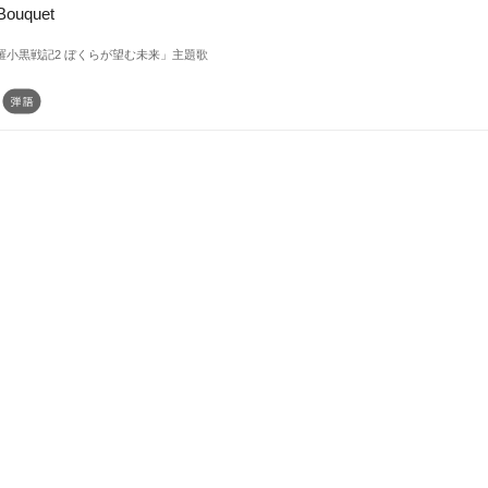
 Bouquet
羅小黒戦記2 ぼくらが望む未来」主題歌