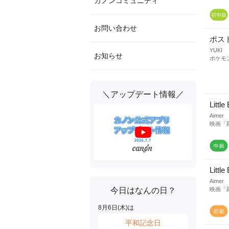
カノンコミュニティ
お問い合わせ
ポス
YUKI
お知らせ
ポケモ
＼アップデート情報／
Little
Aimer
映画「
Little
Aimer
今日はなんの日？
映画「
8
月
6
日(
木
)は
平和記念日