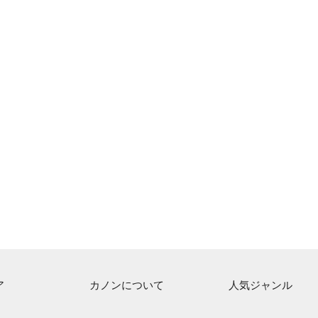
ア
カノンについて
人気ジャンル
ト一覧
ご利用方法
連弾