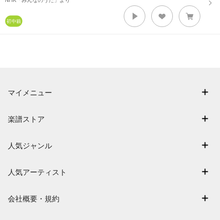
NHK「みんなのうた」より
マイメニュー
マイスコア
楽譜ストア
ログイン / 会員登録（無料）
アーティスト一覧
退会はこちら
人気ジャンル
楽曲一覧
連弾
難易度別に探す
人気アーティスト
クラシック
特集
Mrs. GREEN APPLE
保育
会社概要・規約
まもなく配信
ヨルシカ
ジブリ
会社概要