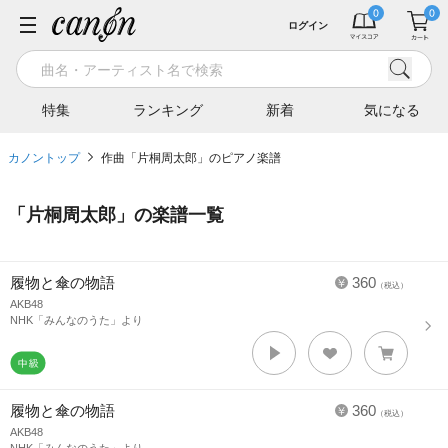
ログイン
特集
ランキング
新着
気になる
カノントップ
作曲「片桐周太郎」のピアノ楽譜
「
片桐周太郎
」の楽譜一覧
履物と傘の物語
360
（税込）
AKB48
NHK「みんなのうた」より
履物と傘の物語
360
（税込）
AKB48