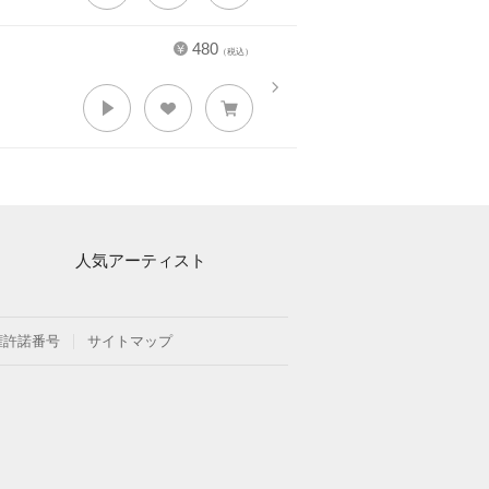
480
（税込）
人気アーティスト
Mrs. GREEN APPLE
ヨルシカ
権許諾番号
サイトマップ
藤井風
新沢としひこ
久石譲