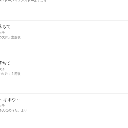
送「ビーバップ!ハイヒール」より
落ちて
衣子
の欠片」主題歌
落ちて
衣子
の欠片」主題歌
h ～キボウ～
衣子
「みんなのうた」より