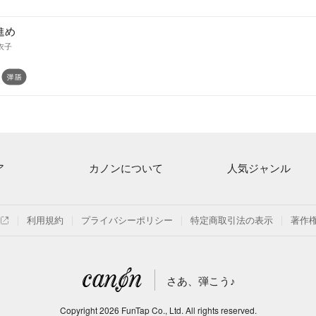
進め
衣子
ア
カノンについて
人気ジャンル
ト一覧
ご利用方法
連弾
月額プラン
クラシック
利用規約
プライバシーポリシー
特定商取引法の表示
著作
探す
はじめてのお客様
保育
よくあるご質問
ジブリ
さあ、弾こう♪
信
発表会
Copyright
2026
FunTap Co., Ltd.
All rights reserved.
の楽譜