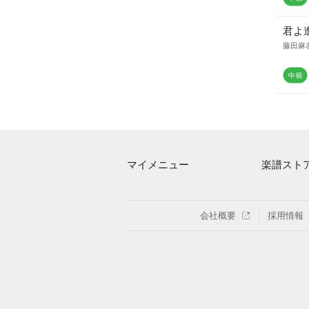
君よ
藤田麻
マイメニュー
楽譜スト
マイスコア
アーティス
ログイン / 会員登録（無料）
楽曲一覧
会社概要
採用情報
退会はこちら
難易度別に
特集
まもなく配
指番号対応