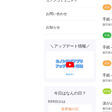
カノンコミュニティ
お問い合わせ
手紙
藤田麻
お知らせ
＼アップデート情報／
手紙
藤田麻
手紙
藤田麻
今日はなんの日？
8
月
8
日(
土
)は
涙が
世界猫の日
藤田麻