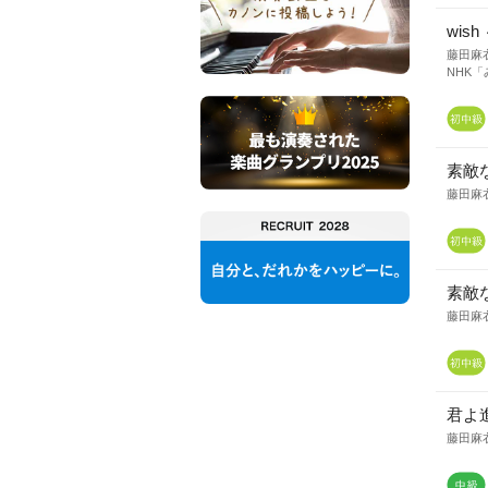
wis
藤田麻
NHK
素敵
藤田麻
素敵
藤田麻
君よ
藤田麻