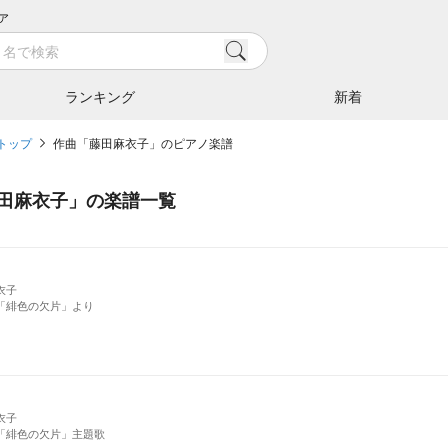
ア
ランキング
新着
トップ
作曲「藤田麻衣子」のピアノ楽譜
田麻衣子
」の楽譜一覧
衣子
「緋色の欠片」より
衣子
「緋色の欠片」主題歌