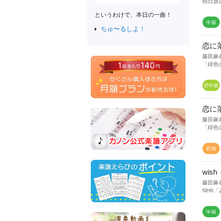
朝日放
というわけで、本日の一曲！
ちゅ〜るしよ！
恋に
藤田麻
「緋色
恋に
藤田麻
「緋色
wis
藤田麻
NHK