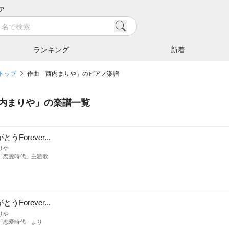
ア
ランキング
新着
トップ
作曲「西内まりや」のピアノ楽譜
内まりや
」の楽譜一覧
うForever...
りや
「恋愛時代」主題歌
うForever...
りや
「恋愛時代」より