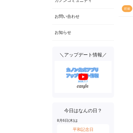
カノンコミュニティ
お問い合わせ
お知らせ
＼アップデート情報／
今日はなんの日？
8
月
6
日(
木
)は
平和記念日