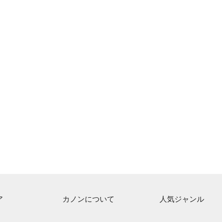
ア
カノンについて
人気ジャンル
ト一覧
ご利用方法
連弾