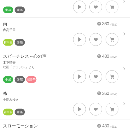
雨
360
（税込）
森高千里
スピーチレス～心の声
480
（税込）
木下晴香
映画「アラジン」より
糸
360
（税込）
中島みゆき
スローモーション
480
（税込）