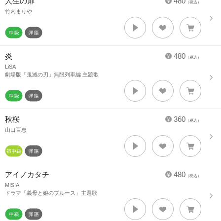
人生の扉
480
（税込）
竹内まりや
炎
480
（税込）
LiSA
劇場版「鬼滅の刃」無限列車編 主題歌
秋桜
360
（税込）
山口百恵
アイノカタチ
480
（税込）
MISIA
ドラマ「義母と娘のブルース」主題歌