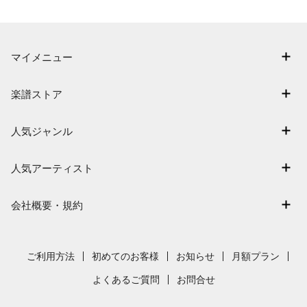
マイメニュー
マイスコア
楽譜ストア
ログイン / 会員登録（無料）
アーティスト一覧
退会はこちら
人気ジャンル
楽曲一覧
連弾
難易度別に探す
人気アーティスト
クラシック
特集
Mrs. GREEN APPLE
保育
会社概要・規約
まもなく配信
ヨルシカ
ジブリ
会社概要
指番号対応の楽譜
藤井風
発表会
採用情報
ご利用方法
初めてのお客様
お知らせ
月額プラン
新沢としひこ
利用規約
よくあるご質問
お問合せ
久石譲
プライバシーポリシー