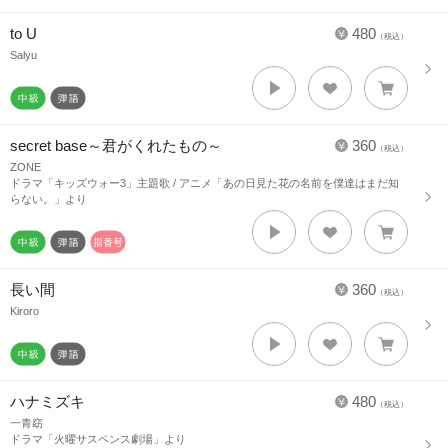
to U
480
（税込）
Salyu
secret base～君がくれたもの～
360
（税込）
ZONE
ドラマ「キッズウォー3」主題歌 / アニメ「あの日見た花の名前を僕達はまだ知
らない。」より
長い間
360
（税込）
Kiroro
ハナミズキ
480
（税込）
一青窈
ドラマ「火曜サスペンス劇場」より