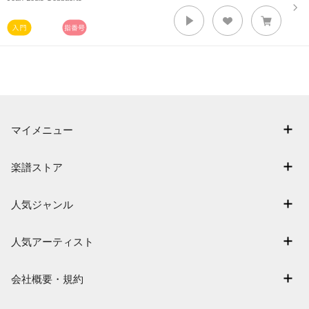
マイメニュー
マイスコア
楽譜ストア
ログイン / 会員登録（無料）
アーティスト一覧
退会はこちら
人気ジャンル
楽曲一覧
連弾
難易度別に探す
人気アーティスト
クラシック
特集
Mrs. GREEN APPLE
保育
会社概要・規約
まもなく配信
ヨルシカ
ジブリ
会社概要