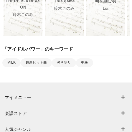
THERE IS A REAS
This game
時を刻む唄
ON
鈴木このみ
Lia
鈴木このみ
「
アイドルパワー
」のキーワード
M!LK
最新ヒット曲
弾き語り
中級
マイメニュー
マイスコア
楽譜ストア
ログイン / 会員登録（無料）
アーティスト一覧
退会はこちら
人気ジャンル