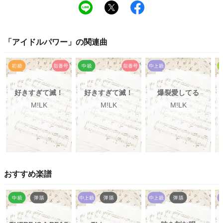
「
アイドルパワー
」の関連曲
好きすぎて滅！
好きすぎて滅！
爆裂愛してる
M!LK
M!LK
M!LK
おすすめ楽譜