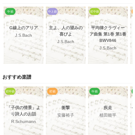
G線上のアリア
主よ、人の望みの
平均律クラヴィー
喜びよ
ア曲集 第1巻 第1番
J.S.Bach
BWV846
J.S.Bach
J.S.Bach
おすすめ楽譜
「子供の情景」よ
衝撃
疾走
り詩人のお話
安藤裕子
植田能平
R.Schumann