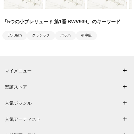
「
5つの小プレリュード 第1番 BWV939
」のキーワード
J.S.Bach
クラシック
バッハ
初中級
マイメニュー
マイスコア
楽譜ストア
ログイン / 会員登録（無料）
アーティスト一覧
退会はこちら
人気ジャンル
楽曲一覧
連弾
難易度別に探す
人気アーティスト
クラシック
特集
Mrs. GREEN APPLE