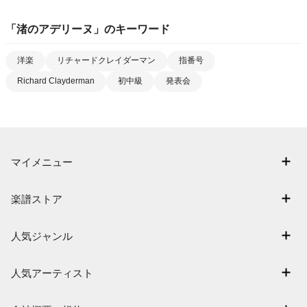
「
渚のアデリーヌ
」のキーワード
洋楽
リチャードクレイダーマン
指番号
Richard Clayderman
初中級
発表会
マイメニュー
マイスコア
楽譜ストア
ログイン / 会員登録（無料）
アーティスト一覧
退会はこちら
人気ジャンル
楽曲一覧
連弾
難易度別に探す
人気アーティスト
クラシック
特集
Mrs. GREEN APPLE