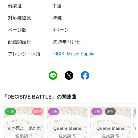
難易度
中級
対応鍵盤数
88鍵
ページ数
3ページ
配信開始日
2026年7月7日
アレンジ・採譜
HIBIKI Music Supply
「
DECISIVE BATTLE
」の関連曲
甘き死よ、来たれ
Quatre Mains
Quatre Mains
t
鷺巣詩郎
鷺巣詩郎
鷺巣詩郎