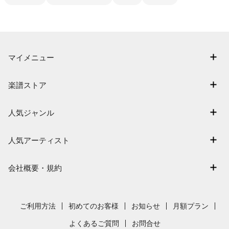
マイメニュー
マイスコア
楽譜ストア
ログイン / 会員登録（無料）
アーティスト一覧
退会はこちら
人気ジャンル
楽曲一覧
連弾
難易度別に探す
人気アーティスト
クラシック
特集
Mrs. GREEN APPLE
保育
会社概要・規約
まもなく配信
ヨルシカ
ジブリ
会社概要
指番号対応の楽譜
藤井風
発表会
採用情報
ご利用方法
初めてのお客様
お知らせ
月額プラン
新沢としひこ
利用規約
よくあるご質問
お問合せ