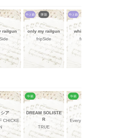
 railgun
only my railgun
white forces
LEVEL5-judg
t-
pSide
fripSide
fripSide
fripSide
カシア
DREAM SOLISTE
Grip!
JANE D
R
F CHICKE
Every Little Thing
米津玄師,宇
N
TRUE
カル