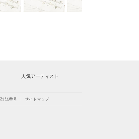
人気アーティスト
Mrs. GREEN APPLE
ヨルシカ
権許諾番号
サイトマップ
藤井風
新沢としひこ
久石譲