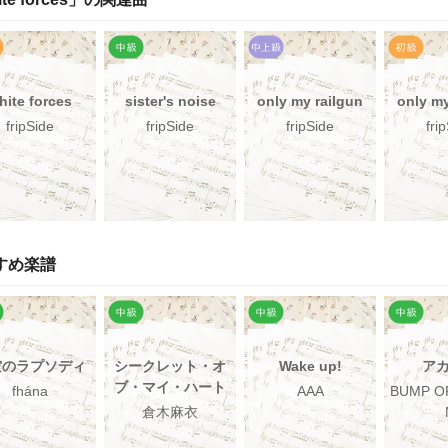
hite forces
sister's noise
only my railgun
only my
fripSide
fripSide
fripSide
fri
すめ楽譜
空のラプソディ
シークレット・オ
Wake up!
ア
ブ・マイ・ハート
fhána
AAA
BUMP O
倉木麻衣