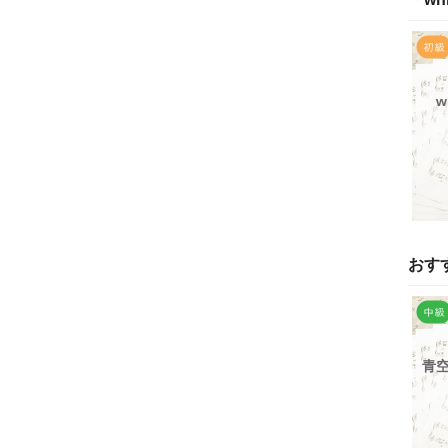
w
おす
青