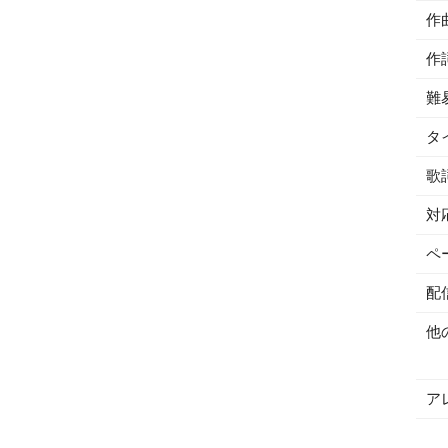
作
作
難
タ
歌
対
ペ
配
他
ア