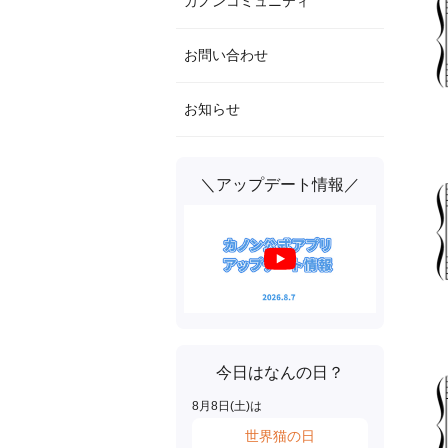
カノンコミュニティ
お問い合わせ
お知らせ
＼アップデート情報／
今日はなんの日？
8
月
8
日(
土
)は
世界猫の日