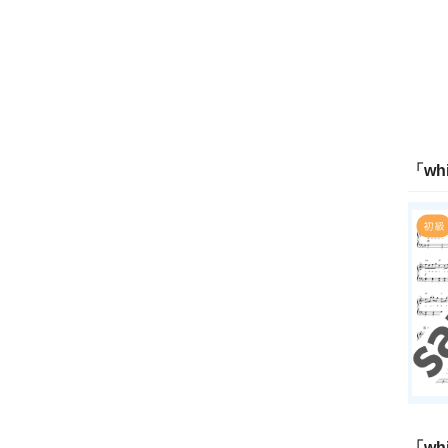
「
whi
「
whi