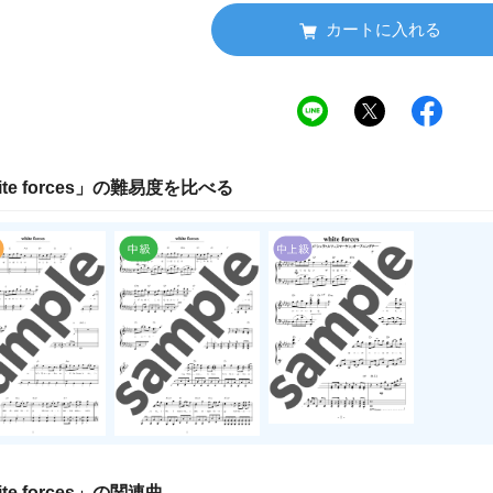
カートに入れる
te forces
」の
難易度
を比べる
te forces
」の関連曲