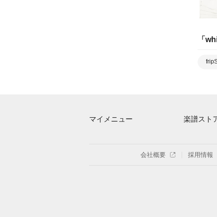
「
whi
frip
マイメニュー
楽譜スト
マイスコア
アーティス
ログイン / 会員登録（無料）
楽曲一覧
会社概要
採用情報
退会はこちら
難易度別に
特集
まもなく配