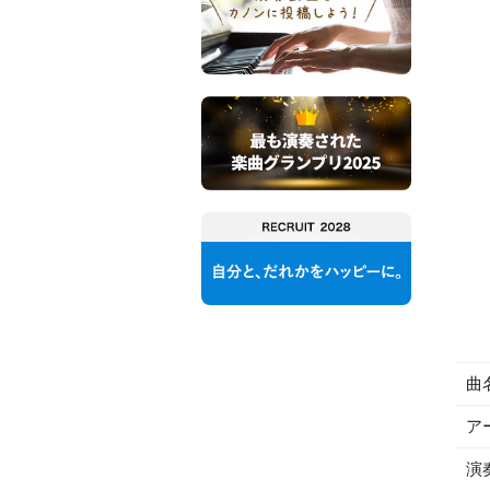
曲
ア
演