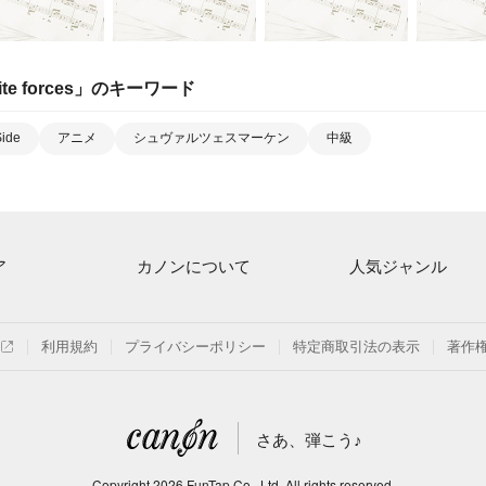
te forces
」のキーワード
Side
アニメ
シュヴァルツェスマーケン
中級
ア
カノンについて
人気ジャンル
ト一覧
ご利用方法
連弾
月額プラン
クラシック
利用規約
プライバシーポリシー
特定商取引法の表示
著作
探す
はじめてのお客様
保育
よくあるご質問
ジブリ
さあ、弾こう♪
信
発表会
Copyright
2026
FunTap Co., Ltd.
All rights reserved.