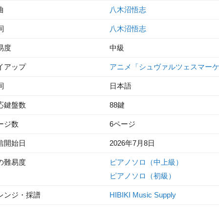
曲
八木沼悟志
詞
八木沼悟志
易度
中級
イアップ
アニメ「シュヴァルツェスマー
詞
日本語
応鍵盤数
88鍵
ージ数
6ページ
信開始日
2026年7月8日
の難易度
ピアノソロ（中上級）
ピアノソロ（初級）
レンジ・採譜
HIBIKI Music Supply