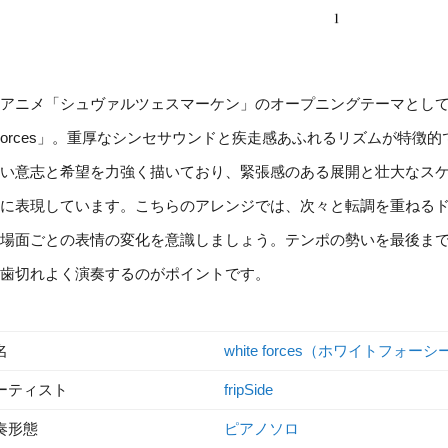
アニメ「シュヴァルツェスマーケン」のオープニングテーマとして使用された、
orces」。重厚なシンセサウンドと疾走感あふれるリズムが特徴
い意志と希望を力強く描いており、緊張感のある展開と壮大なス
に表現しています。こちらのアレンジでは、次々と転調を重ねる
場面ごとの表情の変化を意識しましょう。テンポの勢いを最後ま
歯切れよく演奏するのがポイントです。
名
white forces（ホワイトフォー
ーティスト
fripSide
奏形態
ピアノソロ