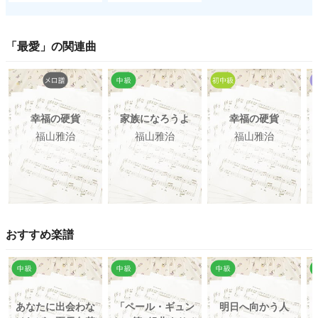
「
最愛
」の関連曲
幸福の硬貨
家族になろうよ
幸福の硬貨
福山雅治
福山雅治
福山雅治
おすすめ楽譜
あなたに出会わな
「ペール・ギュン
明日へ向かう人