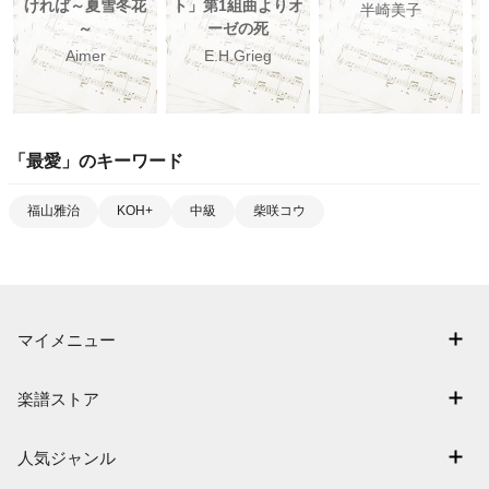
ければ～夏雪冬花
ト」第1組曲よりオ
半崎美子
～
ーゼの死
Aimer
E.H.Grieg
「
最愛
」のキーワード
福山雅治
KOH+
中級
柴咲コウ
マイメニュー
マイスコア
楽譜ストア
ログイン / 会員登録（無料）
アーティスト一覧
退会はこちら
人気ジャンル
楽曲一覧