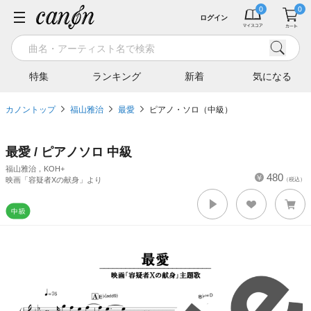
ログイン
特集
ランキング
新着
気になる
カノントップ
福山雅治
最愛
ピアノ・ソロ（中級）
最愛 / ピアノソロ 中級
福山雅治，KOH+
480
映画「容疑者Xの献身」より
（税込）