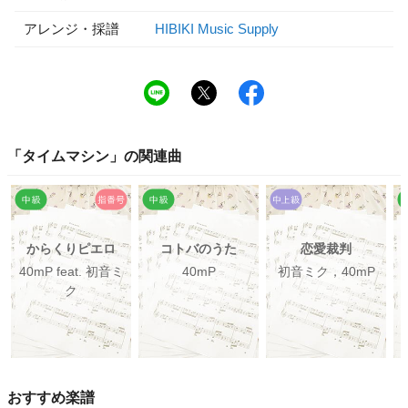
アレンジ・採譜
HIBIKI Music Supply
「
タイムマシン
」の関連曲
からくりピエロ
コトバのうた
恋愛裁判
40mP feat. 初音ミ
40mP
初音ミク，40mP
ク
おすすめ楽譜