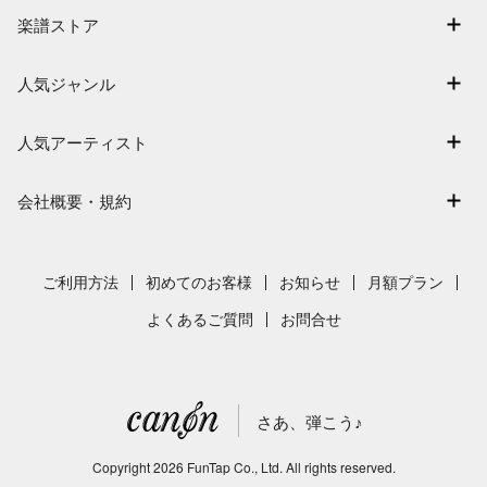
マイスコア
楽譜ストア
ログイン / 会員登録（無料）
アーティスト一覧
退会はこちら
人気ジャンル
楽曲一覧
連弾
難易度別に探す
人気アーティスト
クラシック
特集
Mrs. GREEN APPLE
保育
会社概要・規約
まもなく配信
ヨルシカ
ジブリ
会社概要
指番号対応の楽譜
藤井風
発表会
採用情報
ご利用方法
初めてのお客様
お知らせ
月額プラン
新沢としひこ
利用規約
よくあるご質問
お問合せ
久石譲
プライバシーポリシー
特定商取引法の表示
さあ、弾こう♪
著作権許諾番号
サイトマップ
Copyright
2026
FunTap Co., Ltd.
All rights reserved.