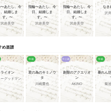
輪〜あたし、今
指輪〜あたし、今
指輪〜あたし、今
なき
日、結婚しま
日、結婚しま
日、結婚しま
沢
す。〜
す。〜
す。〜
沢井美空
沢井美空
沢井美空
すめ楽譜
ライオン
君の為のキミノウ
創聖のアクエリオ
暴れん
タ
ン
リーグッドマン
川崎鷹也
AKINO
菊