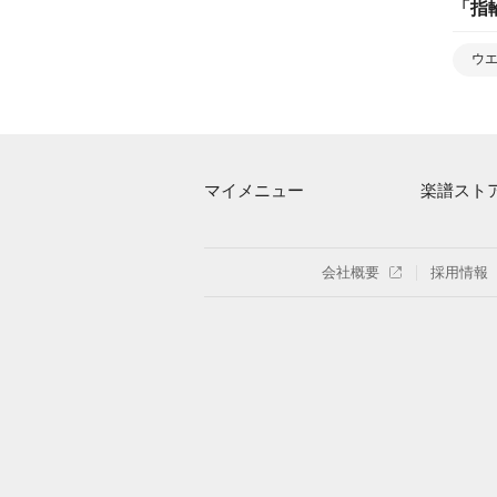
「
指
ウ
マイメニュー
楽譜スト
マイスコア
アーティス
ログイン / 会員登録（無料）
楽曲一覧
会社概要
採用情報
退会はこちら
難易度別に
特集
まもなく配
指番号対応