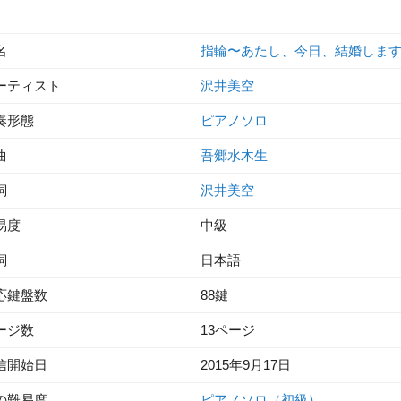
名
指輪〜あたし、今日、結婚しま
ーティスト
沢井美空
奏形態
ピアノソロ
曲
吾郷水木生
詞
沢井美空
易度
中級
詞
日本語
応鍵盤数
88鍵
ージ数
13ページ
信開始日
2015年9月17日
の難易度
ピアノソロ（初級）