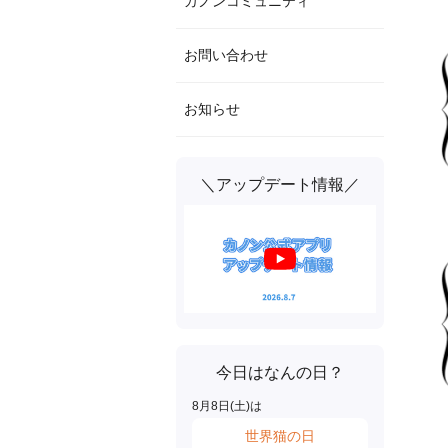
カノンコミュニティ
お問い合わせ
お知らせ
＼アップデート情報／
今日はなんの日？
8
月
8
日(
土
)は
世界猫の日