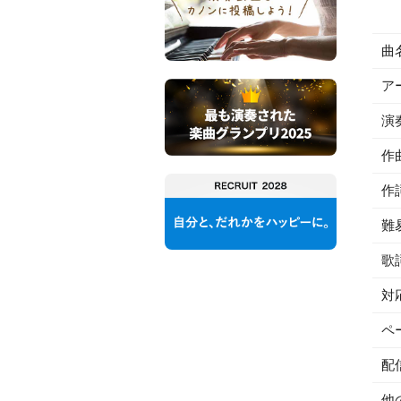
曲
ア
演
作
作
難
歌
対
ペ
配
他