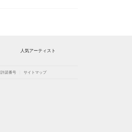
人気アーティスト
Mrs. GREEN APPLE
ヨルシカ
権許諾番号
サイトマップ
藤井風
新沢としひこ
久石譲