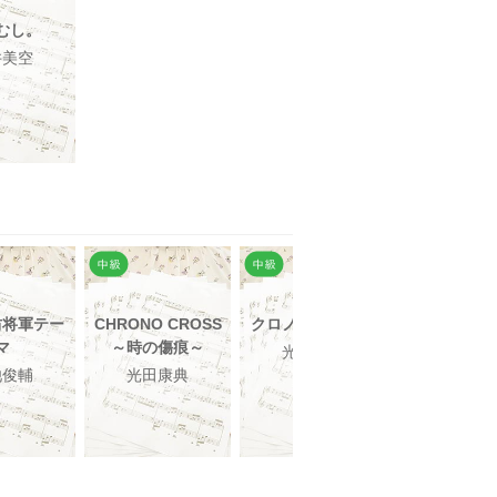
むし。
井美空
坊将軍テー
CHRONO CROSS
クロノ・トリガー
決戦
マ
～時の傷痕～
光田康典
植松伸
池俊輔
光田康典