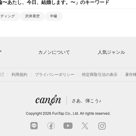
輪〜あたし、今日、結婚します。〜
」のキーワード
エディング
沢井美空
中級
ア
カノンについて
人気ジャンル
ト一覧
ご利用方法
連弾
月額プラン
クラシック
利用規約
プライバシーポリシー
特定商取引法の表示
著作
探す
はじめてのお客様
保育
よくあるご質問
ジブリ
さあ、弾こう♪
信
発表会
Copyright
2026
FunTap Co., Ltd.
All rights reserved.
の楽譜