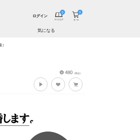
ログイン
気になる
級）
480
（税込）