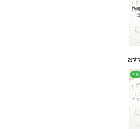
指
おす
ベ