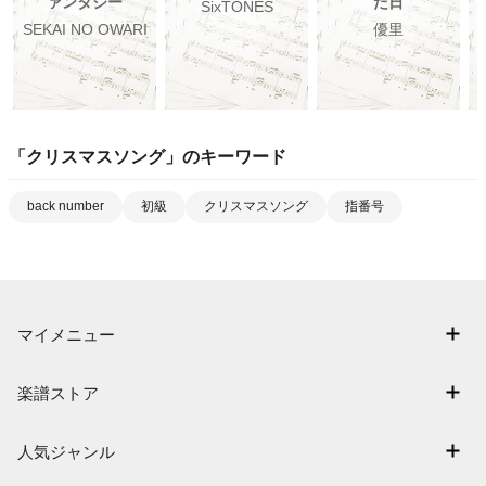
ァンタジー
た日
SixTONES
SEKAI NO OWARI
優里
「
クリスマスソング
」のキーワード
back number
初級
クリスマスソング
指番号
マイメニュー
マイスコア
楽譜ストア
ログイン / 会員登録（無料）
アーティスト一覧
退会はこちら
人気ジャンル
楽曲一覧