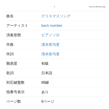
曲名
クリスマスソング
アーティスト
back number
演奏形態
ピアノソロ
作曲
清水依与吏
作詞
清水依与吏
難易度
初級
歌詞
日本語
対応鍵盤数
88鍵
指番号表示
あり
ページ数
6ページ