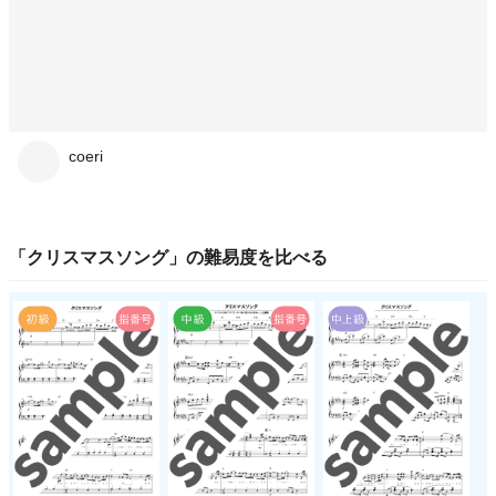
coeri
「
クリスマスソング
」の
難易度
を比べる