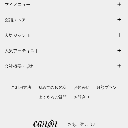
マイメニュー
マイスコア
楽譜ストア
ログイン / 会員登録（無料）
アーティスト一覧
退会はこちら
人気ジャンル
楽曲一覧
連弾
難易度別に探す
人気アーティスト
クラシック
特集
Mrs. GREEN APPLE
保育
会社概要・規約
まもなく配信
ヨルシカ
ジブリ
会社概要
指番号対応の楽譜
藤井風
発表会
採用情報
ご利用方法
初めてのお客様
お知らせ
月額プラン
新沢としひこ
利用規約
よくあるご質問
お問合せ
久石譲
プライバシーポリシー
特定商取引法の表示
さあ、弾こう♪
著作権許諾番号