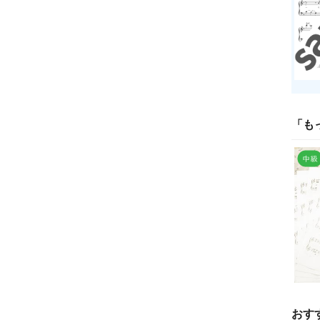
「
も
おす