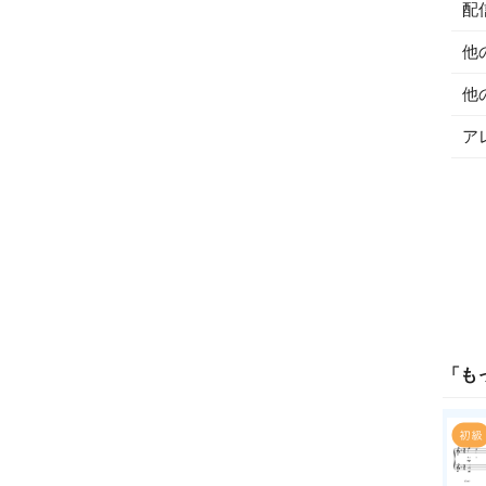
配
他
他
ア
「
も