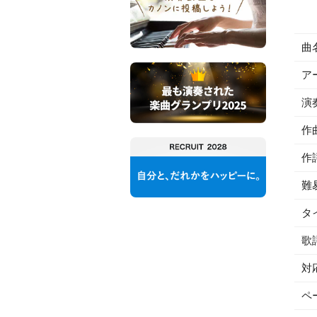
曲
ア
演
作
作
難
タ
歌
対
ペ