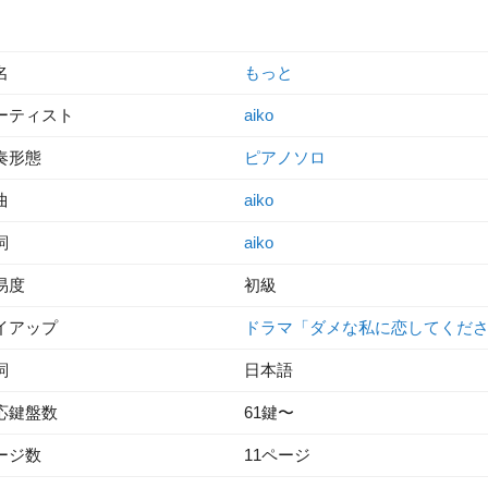
名
もっと
ーティスト
aiko
奏形態
ピアノソロ
曲
aiko
詞
aiko
易度
初級
イアップ
ドラマ「ダメな私に恋してくだ
詞
日本語
応鍵盤数
61鍵〜
ージ数
11ページ