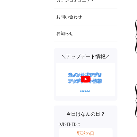
カノンコミュニティ
お問い合わせ
お知らせ
＼アップデート情報／
今日はなんの日？
8
月
9
日(
日
)は
野球の日