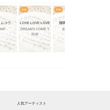
ノムコウ
LOVE LOVE LOVE
瑠璃色の地球
明日への
MAP
DREAMS COME T
松田聖子
手嶌葵
RUE
人気アーティスト