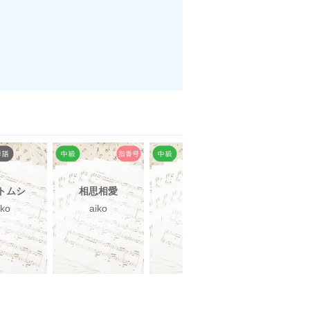
トムシ
相思相愛
花火
KissHu
iko
aiko
aiko
aiko