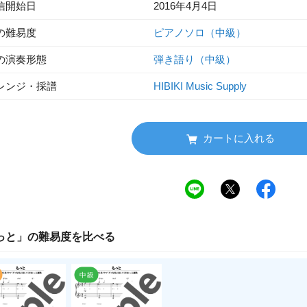
信開始日
2016年4月4日
の難易度
ピアノソロ（中級）
の演奏形態
弾き語り（中級）
レンジ・採譜
HIBIKI Music Supply
カートに入れる
っと
」の
難易度
を比べる