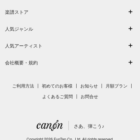
マイスコア
楽譜ストア
ログイン / 会員登録（無料）
アーティスト一覧
退会はこちら
人気ジャンル
楽曲一覧
連弾
難易度別に探す
人気アーティスト
クラシック
特集
Mrs. GREEN APPLE
保育
会社概要・規約
まもなく配信
ヨルシカ
ジブリ
会社概要
指番号対応の楽譜
藤井風
発表会
採用情報
ご利用方法
初めてのお客様
お知らせ
月額プラン
新沢としひこ
利用規約
よくあるご質問
お問合せ
久石譲
プライバシーポリシー
特定商取引法の表示
さあ、弾こう♪
著作権許諾番号
サイトマップ
Copyright
2026
FunTap Co., Ltd.
All rights reserved.