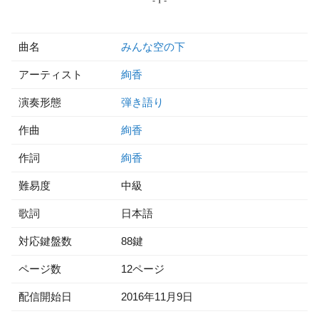
曲名
みんな空の下
アーティスト
絢香
演奏形態
弾き語り
作曲
絢香
作詞
絢香
難易度
中級
歌詞
日本語
対応鍵盤数
88鍵
ページ数
12ページ
配信開始日
2016年11月9日