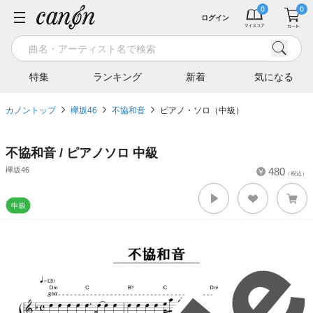
ログイン
特集
ランキング
新着
気になる
カノントップ
欅坂46
不協和音
ピアノ・ソロ（中級）
不協和音 / ピアノソロ 中級
欅坂46
480
（税込）