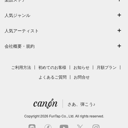
ログイン / 会員登録（無料）
アーティスト一覧
退会はこちら
人気ジャンル
楽曲一覧
連弾
難易度別に探す
人気アーティスト
クラシック
特集
Mrs. GREEN APPLE
保育
会社概要・規約
まもなく配信
ヨルシカ
ジブリ
会社概要
指番号対応の楽譜
藤井風
発表会
採用情報
ご利用方法
初めてのお客様
お知らせ
月額プラン
新沢としひこ
利用規約
よくあるご質問
お問合せ
久石譲
プライバシーポリシー
特定商取引法の表示
さあ、弾こう♪
著作権許諾番号
サイトマップ
Copyright
2026
FunTap Co., Ltd.
All rights reserved.