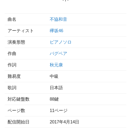
曲名
不協和音
アーティスト
欅坂46
演奏形態
ピアノソロ
作曲
バグベア
作詞
秋元康
難易度
中級
歌詞
日本語
対応鍵盤数
88鍵
ページ数
11ページ
配信開始日
2017年4月14日