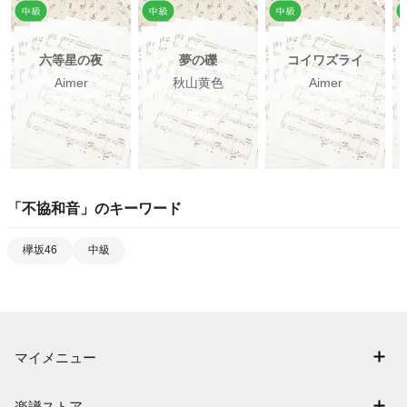
六等星の夜
夢の礫
コイワズライ
Aimer
秋山黄色
Aimer
「
不協和音
」のキーワード
欅坂46
中級
マイメニュー
マイスコア
楽譜ストア