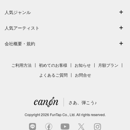
ログイン / 会員登録（無料）
アーティスト一覧
退会はこちら
人気ジャンル
楽曲一覧
連弾
難易度別に探す
人気アーティスト
クラシック
特集
Mrs. GREEN APPLE
保育
会社概要・規約
まもなく配信
ヨルシカ
ジブリ
会社概要
指番号対応の楽譜
藤井風
発表会
採用情報
ご利用方法
初めてのお客様
お知らせ
月額プラン
新沢としひこ
利用規約
よくあるご質問
お問合せ
久石譲
プライバシーポリシー
特定商取引法の表示
さあ、弾こう♪
著作権許諾番号
サイトマップ
Copyright
2026
FunTap Co., Ltd.
All rights reserved.