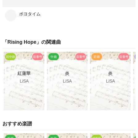
ポヨタイム
「
Rising Hope
」の関連曲
紅蓮華
炎
炎
LiSA
LiSA
LiSA
おすすめ楽譜