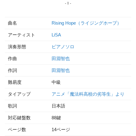
曲名
Rising Hope（ライジングホープ）
アーティスト
LiSA
演奏形態
ピアノソロ
作曲
田淵智也
作詞
田淵智也
難易度
中級
タイアップ
アニメ「魔法科高校の劣等生」より
歌詞
日本語
対応鍵盤数
88鍵
ページ数
14ページ