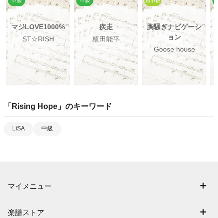
マジLOVE1000%
疾走
胸騒ぎナビゲーシ
ョン
ST☆RISH
植田能平
Goose house
「
Rising Hope
」のキーワード
LiSA
中級
マイメニュー
マイスコア
楽譜ストア