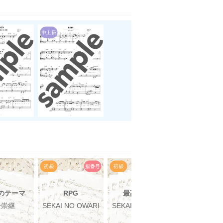
のテーマ
RPG
最高到達点
silent
松崇継
SEKAI NO OWARI
SEKAI NO OWARI
SEKAI NO O