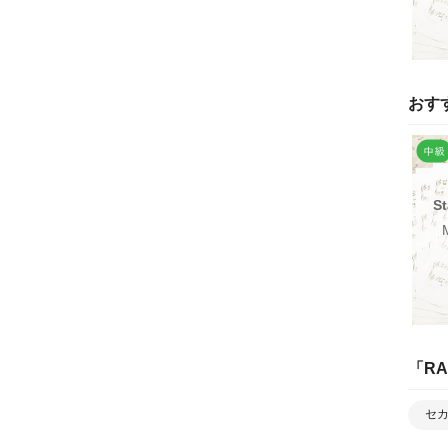
おす
St
「
RA
セ