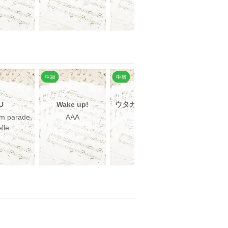
U
Wake up!
ウタカタララバイ
みんなの
um parade,
AAA
Ado
松本晃
lle