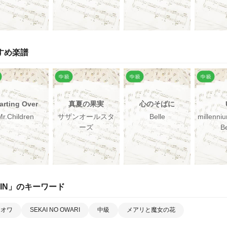
すめ楽譜
arting Over
真夏の果実
心のそばに
Mr.Children
サザンオールスタ
Belle
millenni
ーズ
Be
IN
」のキーワード
カオワ
SEKAI NO OWARI
中級
メアリと魔女の花