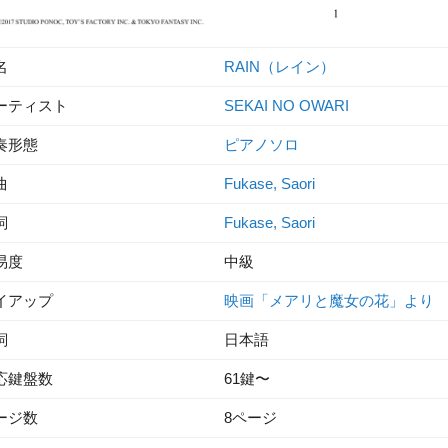
名
RAIN（レイン）
ーティスト
SEKAI NO OWARI
奏形態
ピアノソロ
曲
Fukase, Saori
詞
Fukase, Saori
易度
中級
イアップ
映画「メアリと魔女の花」より
詞
日本語
応鍵盤数
61鍵〜
ージ数
8ページ