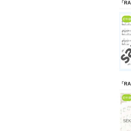
「
RA
「
RA
SEK