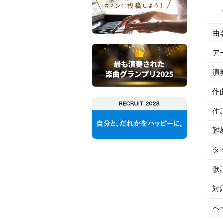
曲
ア
演
作
作
難
タ
歌
対
ペ