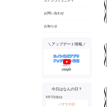
カノンコミュニティ
お問い合わせ
お知らせ
＼アップデート情報／
今日はなんの日？
8
月
7
日(
金
)は
バナナの日