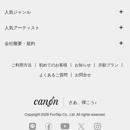
ログイン / 会員登録（無料）
アーティスト一覧
退会はこちら
人気ジャンル
楽曲一覧
連弾
難易度別に探す
人気アーティスト
クラシック
特集
Mrs. GREEN APPLE
保育
会社概要・規約
まもなく配信
ヨルシカ
ジブリ
会社概要
指番号対応の楽譜
藤井風
発表会
採用情報
ご利用方法
初めてのお客様
お知らせ
月額プラン
新沢としひこ
利用規約
よくあるご質問
お問合せ
久石譲
プライバシーポリシー
特定商取引法の表示
さあ、弾こう♪
著作権許諾番号
サイトマップ
Copyright
2026
FunTap Co., Ltd.
All rights reserved.