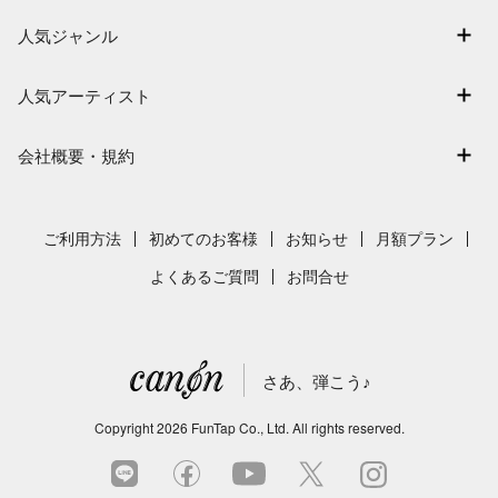
アーティスト一覧
退会はこちら
人気ジャンル
楽曲一覧
連弾
難易度別に探す
人気アーティスト
クラシック
特集
Mrs. GREEN APPLE
保育
会社概要・規約
まもなく配信
ヨルシカ
ジブリ
会社概要
指番号対応の楽譜
藤井風
発表会
採用情報
ご利用方法
初めてのお客様
お知らせ
月額プラン
新沢としひこ
利用規約
よくあるご質問
お問合せ
久石譲
プライバシーポリシー
特定商取引法の表示
さあ、弾こう♪
著作権許諾番号
サイトマップ
Copyright
2026
FunTap Co., Ltd.
All rights reserved.