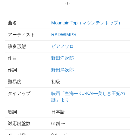
曲名
Mountain Top（マウンテントップ）
アーティスト
RADWIMPS
演奏形態
ピアノソロ
作曲
野田洋次郎
作詞
野田洋次郎
難易度
初級
タイアップ
映画「空海—KU-KAI—美しき王妃の
謎」より
歌詞
日本語
対応鍵盤数
61鍵〜