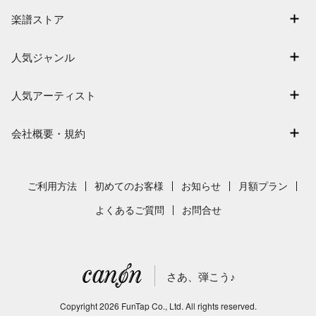
マイスコア
楽譜ストア
ログイン / 会員登録（無料）
アーティスト一覧
退会はこちら
人気ジャンル
楽曲一覧
連弾
難易度別に探す
人気アーティスト
クラシック
特集
Mrs. GREEN APPLE
保育
会社概要・規約
まもなく配信
ヨルシカ
ジブリ
会社概要
指番号対応の楽譜
藤井風
発表会
採用情報
ご利用方法
初めてのお客様
お知らせ
月額プラン
新沢としひこ
利用規約
よくあるご質問
お問合せ
久石譲
プライバシーポリシー
特定商取引法の表示
さあ、弾こう♪
著作権許諾番号
サイトマップ
Copyright
2026
FunTap Co., Ltd.
All rights reserved.