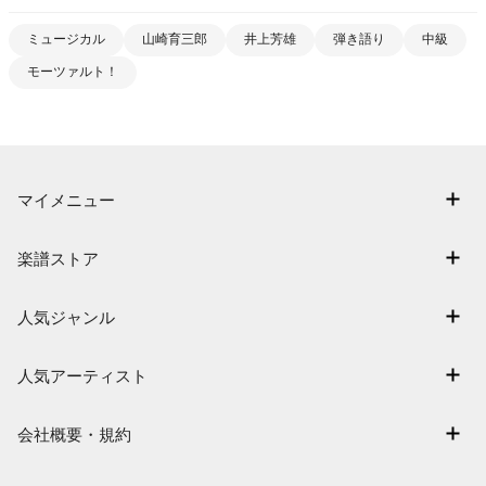
ミュージカル
山崎育三郎
井上芳雄
弾き語り
中級
モーツァルト！
マイメニュー
マイスコア
楽譜ストア
ログイン / 会員登録（無料）
アーティスト一覧
退会はこちら
人気ジャンル
楽曲一覧
連弾
難易度別に探す
人気アーティスト
クラシック
特集
Mrs. GREEN APPLE
保育
会社概要・規約
まもなく配信
ヨルシカ
ジブリ
会社概要
指番号対応の楽譜