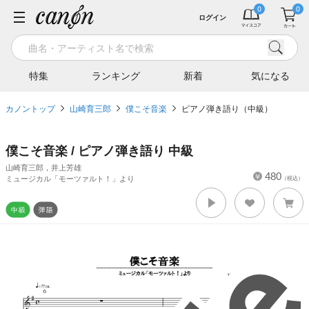
ログイン
特集
ランキング
新着
気になる
カノントップ
山崎育三郎
僕こそ音楽
ピアノ弾き語り（中級）
僕こそ音楽 / ピアノ弾き語り 中級
山崎育三郎，井上芳雄
480
ミュージカル「モーツァルト！」より
（税込）