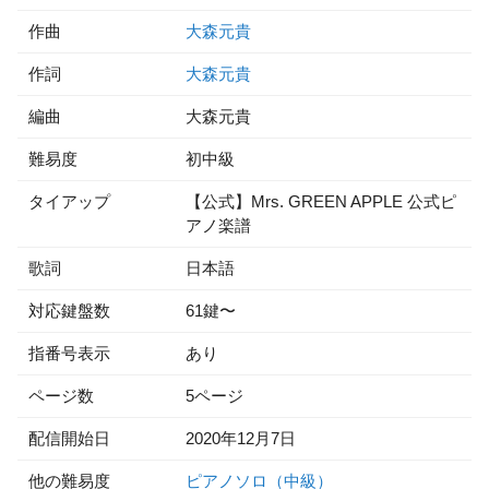
作曲
大森元貴
作詞
大森元貴
編曲
大森元貴
難易度
初中級
タイアップ
【公式】Mrs. GREEN APPLE 公式ピ
アノ楽譜
歌詞
日本語
対応鍵盤数
61鍵〜
指番号表示
あり
ページ数
5ページ
配信開始日
2020年12月7日
他の難易度
ピアノソロ（中級）