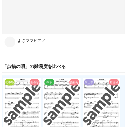
よさママピアノ
「
点描の唄
」の
難易度
を比べる