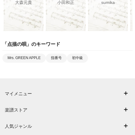
大森元貴
小田和正
sumika
「
点描の唄
」のキーワード
Mrs. GREEN APPLE
指番号
初中級
マイメニュー
マイスコア
楽譜ストア
ログイン / 会員登録（無料）
アーティスト一覧
退会はこちら
人気ジャンル
楽曲一覧