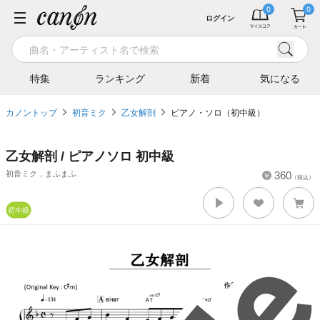
ログイン
特集
ランキング
新着
気になる
カノントップ
初音ミク
乙女解剖
ピアノ・ソロ（初中級）
乙女解剖 / ピアノソロ 初中級
初音ミク，まふまふ
360
（税込）