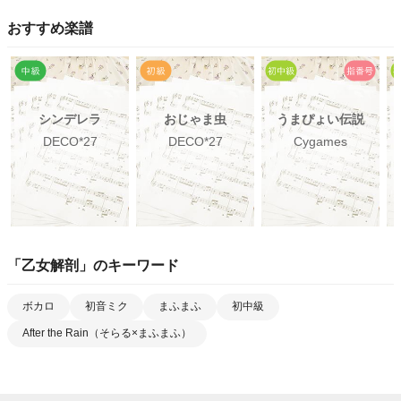
おすすめ楽譜
シンデレラ
おじゃま虫
うまぴょい伝説
DECO*27
DECO*27
Cygames
「
乙女解剖
」のキーワード
ボカロ
初音ミク
まふまふ
初中級
After the Rain（そらる×まふまふ）