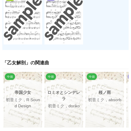
「
乙女解剖
」の関連曲
帝国少女
ロミオとシンデレ
桜ノ雨
ラ
初音ミク，R Soun
初音ミク，absorb
d Design
初音ミク，doriko