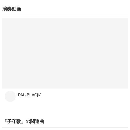
演奏動画
PAL-BLAC[k]
「
子守歌
」の関連曲