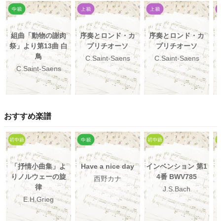
組曲「動物の謝肉
序奏とロンド・カ
序奏とロンド・カ
祭」より第13曲 白
プリチオーソ
プリチオーソ
鳥
C.Saint-Saens
C.Saint-Saens
C.Saint-Saens
おすすめ楽譜
「抒情小曲集」よ
Have a nice day
インベンション 第1
りノルウェーの旋
4番 BWV785
西野カナ
律
J.S.Bach
E.H.Grieg