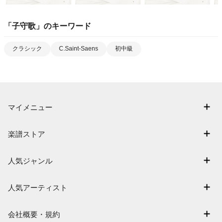
「
子守歌
」のキーワード
クラシック
C.Saint-Saens
初中級
マイメニュー
マイスコア
楽譜ストア
ログイン / 会員登録（無料）
アーティスト一覧
退会はこちら
人気ジャンル
楽曲一覧
連弾
難易度別に探す
人気アーティスト
クラシック
特集
Mrs. GREEN APPLE
保育
会社概要・規約
まもなく配信