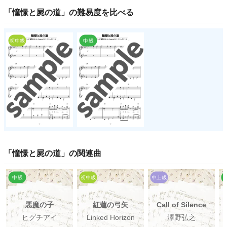
「
憧憬と屍の道
」の
難易度
を比べる
「
憧憬と屍の道
」の関連曲
悪魔の子
紅蓮の弓矢
Call of Silence
ヒグチアイ
Linked Horizon
澤野弘之