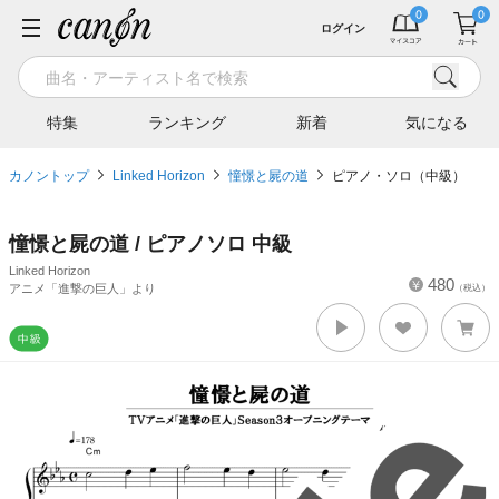
ログイン
特集
ランキング
新着
気になる
カノントップ
Linked Horizon
憧憬と屍の道
ピアノ・ソロ（中級）
憧憬と屍の道 / ピアノソロ 中級
Linked Horizon
480
アニメ「進撃の巨人」より
（税込）