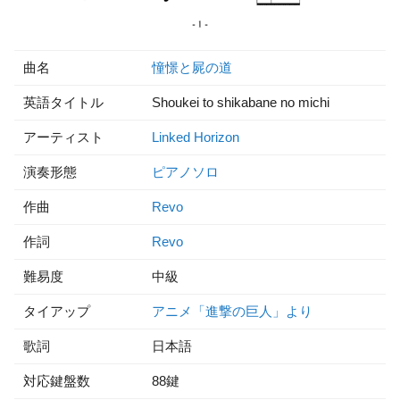
曲名
憧憬と屍の道
英語タイトル
Shoukei to shikabane no michi
アーティスト
Linked Horizon
演奏形態
ピアノソロ
作曲
Revo
作詞
Revo
難易度
中級
タイアップ
アニメ「進撃の巨人」より
歌詞
日本語
対応鍵盤数
88鍵