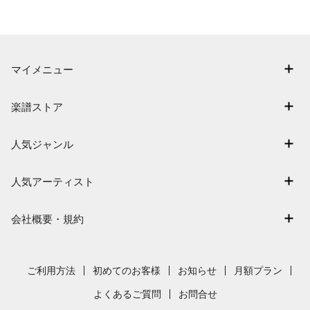
マイメニュー
マイスコア
楽譜ストア
ログイン / 会員登録（無料）
アーティスト一覧
退会はこちら
人気ジャンル
楽曲一覧
連弾
難易度別に探す
人気アーティスト
クラシック
特集
Mrs. GREEN APPLE
保育
会社概要・規約
まもなく配信
ヨルシカ
ジブリ
会社概要
指番号対応の楽譜
藤井風
発表会
採用情報
ご利用方法
初めてのお客様
お知らせ
月額プラン
新沢としひこ
利用規約
よくあるご質問
お問合せ
久石譲