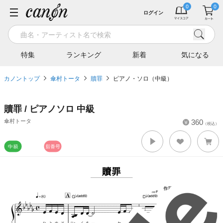
ログイン
特集
ランキング
新着
気になる
カノントップ
傘村トータ
贖罪
ピアノ・ソロ（中級）
贖罪 / ピアノソロ 中級
傘村トータ
360
（税込）