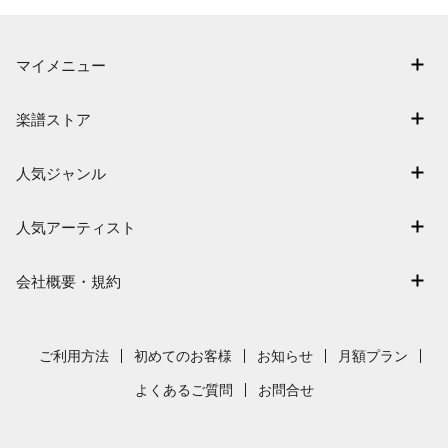
マイメニュー
マイスコア
楽譜ストア
ログイン / 会員登録（無料）
アーティスト一覧
退会はこちら
人気ジャンル
楽曲一覧
連弾
難易度別に探す
人気アーティスト
クラシック
特集
Mrs. GREEN APPLE
保育
会社概要・規約
まもなく配信
ヨルシカ
ジブリ
会社概要
指番号対応の楽譜
藤井風
発表会
採用情報
ご利用方法
初めてのお客様
お知らせ
月額プラン
新沢としひこ
利用規約
よくあるご質問
お問合せ
久石譲
プライバシーポリシー