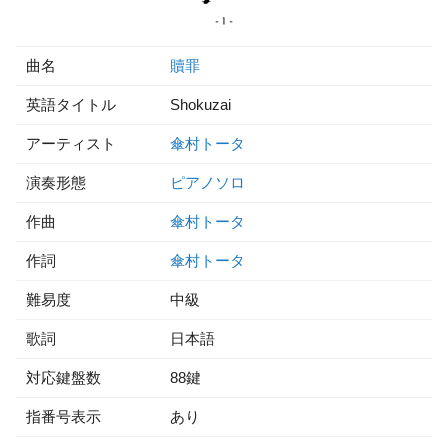
曲名
贖罪
英語タイトル
Shokuzai
アーティスト
傘村トータ
演奏形態
ピアノソロ
作曲
傘村トータ
作詞
傘村トータ
難易度
中級
歌詞
日本語
対応鍵盤数
88鍵
指番号表示
あり