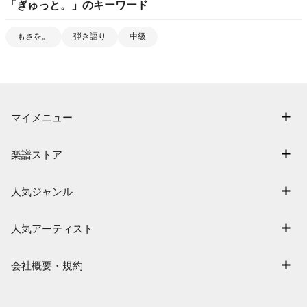
「
ぎゅっと。
」のキーワード
もさを。
弾き語り
中級
マイメニュー
マイスコア
楽譜ストア
ログイン / 会員登録（無料）
アーティスト一覧
退会はこちら
人気ジャンル
楽曲一覧
連弾
難易度別に探す
人気アーティスト
クラシック
特集
Mrs. GREEN APPLE
保育
会社概要・規約
まもなく配信
ヨルシカ
ジブリ
会社概要
指番号対応の楽譜
藤井風