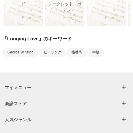
ド
シークレット・ガ
ーデン
「
Longing Love
」のキーワード
George Winston
ヒーリング
指番号
中級
マイメニュー
マイスコア
楽譜ストア
ログイン / 会員登録（無料）
アーティスト一覧
退会はこちら
人気ジャンル
楽曲一覧
連弾