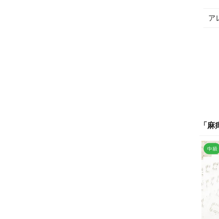
ア
「
麻