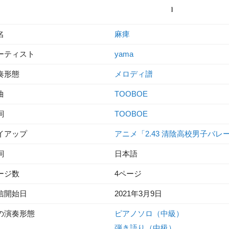
名
麻痺
ーティスト
yama
奏形態
メロディ譜
曲
TOOBOE
詞
TOOBOE
イアップ
アニメ「2.43 清陰高校男子バレ
詞
日本語
ージ数
4ページ
信開始日
2021年3月9日
の演奏形態
ピアノソロ（中級）
弾き語り（中級）