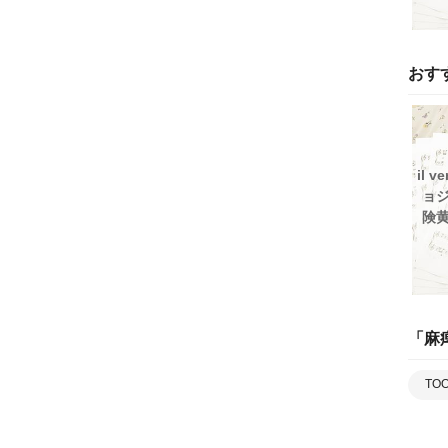
おす
il v
ョ
険
「
麻
TO