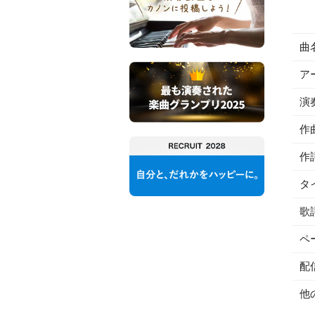
曲
ア
演
作
作
タ
歌
ペ
配
他