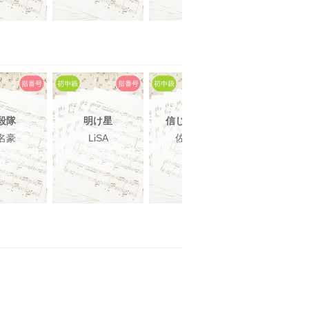
殺隊
明け星
信じればこそ
五等分の気
名豪
LiSA
佐橋俊彦
中野家の五