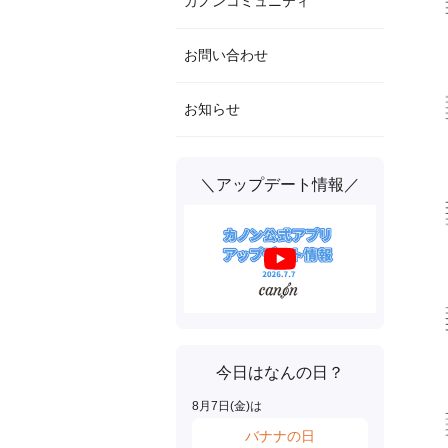
カノンコミュニティ
お問い合わせ
お知らせ
＼アップデート情報／
今日はなんの日？
8
月
7
日(
金
)は
バナナの日