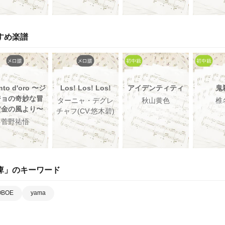
すめ楽譜
ento d'oro 〜ジ
Los! Los! Los!
アイデンティティ
鬼
ジョの奇妙な冒
ターニャ・デグレ
秋山黄色
椎
黄金の風より〜
チャフ(CV:悠木碧)
菅野祐悟
痺
」のキーワード
OBOE
yama