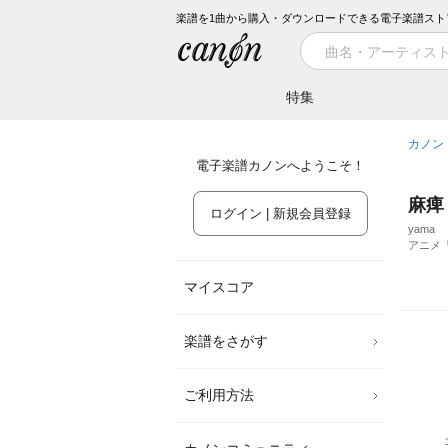
楽譜を1曲から購入・ダウンロードできる電子楽譜スト
特集
カノン
電子楽譜カノンへようこそ！
麻痺
ログイン | 新規会員登録
yama
アニメ「
マイスコア
楽譜をさがす
ご利用方法