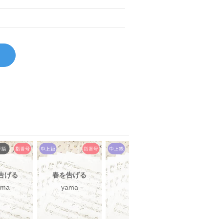
告げる
春を告げる
色彩
春を告げ
ama
yama
yama
yama