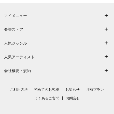
マイメニュー
マイスコア
楽譜ストア
ログイン / 会員登録（無料）
アーティスト一覧
退会はこちら
人気ジャンル
楽曲一覧
連弾
難易度別に探す
人気アーティスト
クラシック
特集
Mrs. GREEN APPLE
保育
会社概要・規約
まもなく配信
ヨルシカ
ジブリ
会社概要
指番号対応の楽譜
藤井風
発表会
採用情報
ご利用方法
初めてのお客様
お知らせ
月額プラン
新沢としひこ
利用規約
よくあるご質問
お問合せ
久石譲
プライバシーポリシー