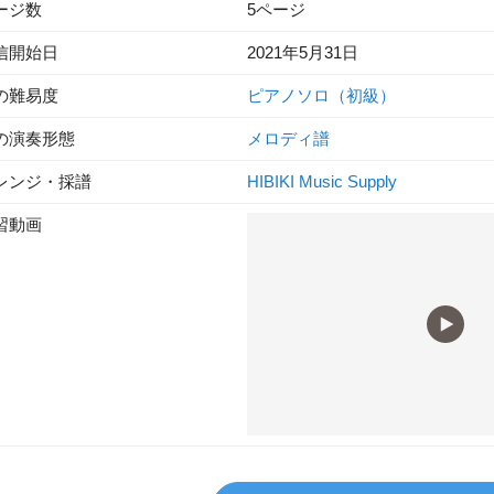
ージ数
5ページ
信開始日
2021年5月31日
の難易度
ピアノソロ（初級）
の演奏形態
メロディ譜
レンジ・採譜
HIBIKI Music Supply
習動画