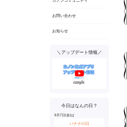
カノンコミュニティ
お問い合わせ
お知らせ
＼アップデート情報／
今日はなんの日？
8
月
7
日(
金
)は
バナナの日