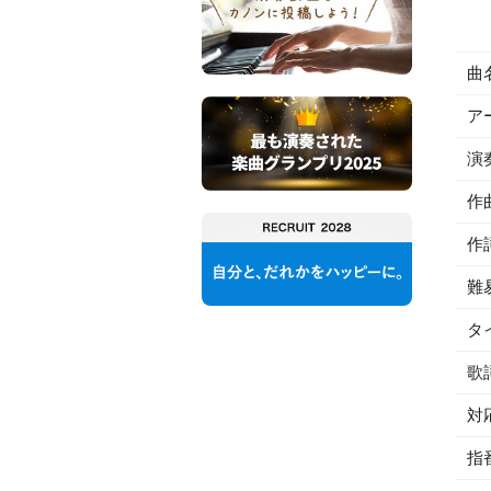
曲
ア
演
作
作
難
タ
歌
対
指