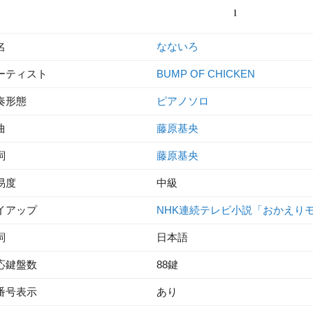
名
なないろ
ーティスト
BUMP OF CHICKEN
奏形態
ピアノソロ
曲
藤原基央
詞
藤原基央
易度
中級
イアップ
NHK連続テレビ小説「おかえり
詞
日本語
応鍵盤数
88鍵
番号表示
あり