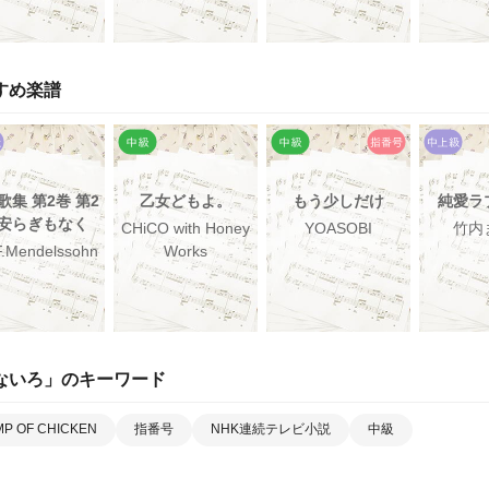
すめ楽譜
歌集 第2巻 第2
乙女どもよ。
もう少しだけ
純愛ラ
 安らぎもなく
CHiCO with Honey
YOASOBI
竹内
F.Mendelssohn
Works
ないろ
」のキーワード
P OF CHICKEN
指番号
NHK連続テレビ小説
中級