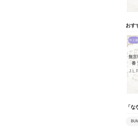
おす
無言
番
J.L.
「
な
BUM