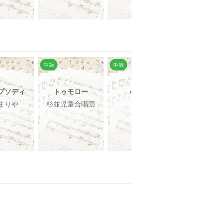
プソディ
トゥモロー
心予報
Someone Li
u
まりや
杉並児童合唱団
Eve
Linda Ed