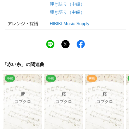
弾き語り（中級）
弾き語り（中級）
アレンジ・採譜
HIBIKI Music Supply
「
赤い糸
」の関連曲
蕾
桜
桜
コブクロ
コブクロ
コブクロ