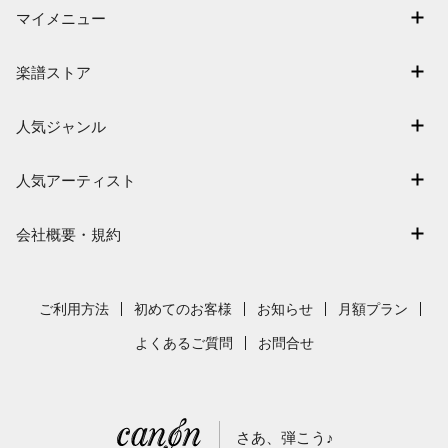
マイメニュー
マイスコア
楽譜ストア
ログイン / 会員登録（無料）
アーティスト一覧
退会はこちら
人気ジャンル
楽曲一覧
連弾
難易度別に探す
人気アーティスト
クラシック
特集
Mrs. GREEN APPLE
保育
会社概要・規約
まもなく配信
ヨルシカ
ジブリ
会社概要
指番号対応の楽譜
藤井風
発表会
採用情報
ご利用方法
初めてのお客様
お知らせ
月額プラン
新沢としひこ
利用規約
よくあるご質問
お問合せ
久石譲
プライバシーポリシー
特定商取引法の表示
さあ、弾こう♪
著作権許諾番号