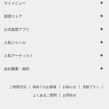
マイメニュー
マイスコア
楽譜ストア
ログイン / 会員登録（無料）
アーティスト一覧
退会はこちら
公式楽譜アプリ
楽曲一覧
電子楽譜カノン
難易度別に探す
人気ジャンル
楽譜アプリ フェアリー
特集
連弾
人気アーティスト
まもなく配信
クラシック
Mrs. GREEN APPLE
指番号対応の楽譜
保育
会社概要・規約
ヨルシカ
ジブリ
会社概要
藤井風
発表会
採用情報
ご利用方法
初めてのお客様
お知らせ
月額プラン
新沢としひこ
利用規約
よくあるご質問
お問合せ
久石譲
プライバシーポリシー