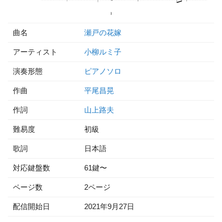
曲名
瀬戸の花嫁
アーティスト
小柳ルミ子
演奏形態
ピアノソロ
作曲
平尾昌晃
作詞
山上路夫
難易度
初級
歌詞
日本語
対応鍵盤数
61鍵〜
ページ数
2ページ
配信開始日
2021年9月27日